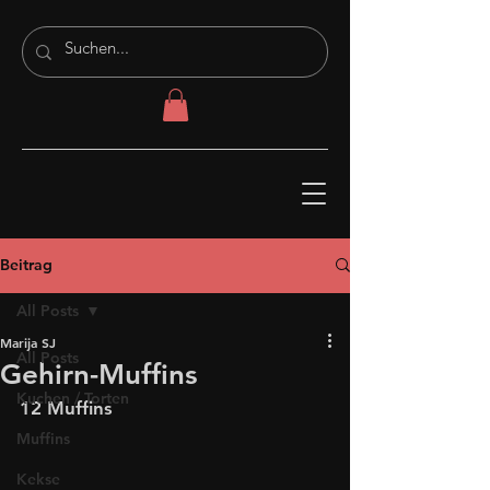
Beitrag
All Posts
Marija SJ
All Posts
Gehirn-Muffins
Kuchen / Torten
12 Muffins
Muffins
Kekse