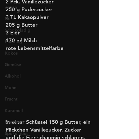
2 Pck. Vanillezucker
vegan
250 g Puderzucker
2 TL Kakaopulver
Nuss
205 g Butter
Schokoladig
3 Eier
170 ml Milch
Pudding
rote Lebensmittelfarbe 
Kokos
Gemüse
Alkohol
Mohn
Frucht
Karamell
In einer Schüssel 150 g Butter, ein 
Marzipan
Päckchen Vanillezucker, Zucker 
Spekulatius
und die Eier schaumig schlagen. 