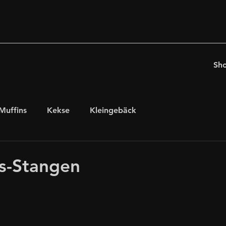
Sh
Muffins
Kekse
Kleingebäck
chten
für Kaffeeholiker
Ostern
s-Stangen
glutenfrei, laktosefrei
internationales Gebäck