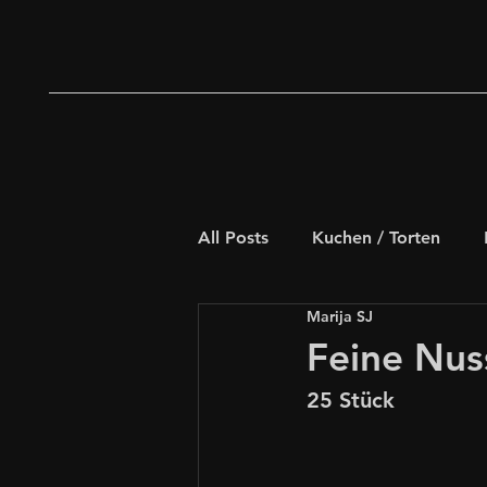
All Posts
Kuchen / Torten
Marija SJ
Deftiges Gebäck
Weihna
Feine Nus
25 Stück
Schnelle Rezepte
für Kids