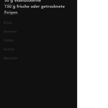
50 g Walnusskerne
Kaffee
150 g frische oder getrocknete 
Feigen
Brötchen
Essig
Sommer
Kürbis
Herbst
Mandeln