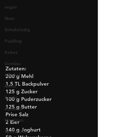
vegan
Nuss
Schokoladig
Pudding
Kokos
Gemüse
Zutaten:
Alkohol
200 g Mehl 
1,5 TL Backpulver
Mohn
125 g Zucker
Frucht
100 g Puderzucker
125 g Butter
Karamell
Prise Salz
Marzipan
2 Eier
140 g Joghurt
Spekulatius