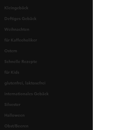
Kleingebäck
Deftiges Gebäck
Weihnachten
für Kaffeeholiker
Ostern
Schnelle Rezepte
für Kids
glutenfrei, laktosefrei
internationales Gebäck
Silvester
Halloween
Obst/Beeren