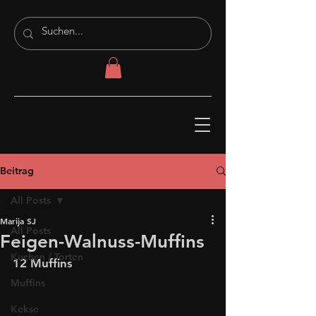
Beitrag
All Posts
Marija SJ
All Posts
Feigen-Walnuss-Muffins
Kuchen / Torten
12 Muffins
Muffins
Kekse