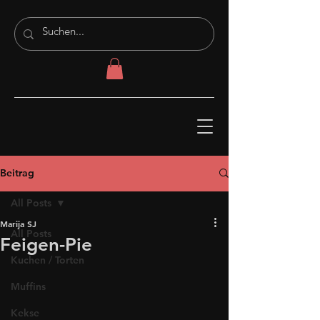
Beitrag
All Posts
Marija SJ
All Posts
Feigen-Pie
Kuchen / Torten
Muffins
Kekse