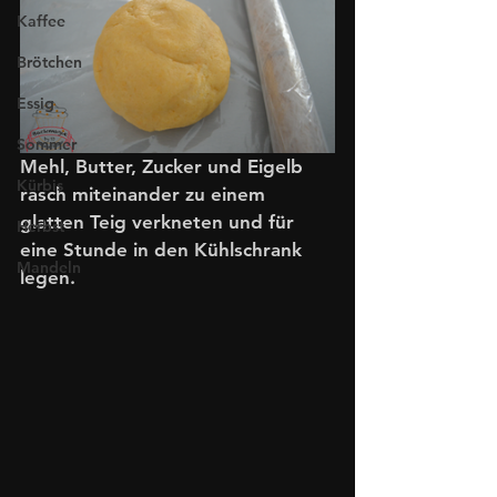
Kaffee
Brötchen
Essig
Sommer
Mehl, Butter, Zucker und Eigelb 
Kürbis
rasch miteinander zu einem 
glatten Teig verkneten und für 
Herbst
eine Stunde in den Kühlschrank 
Mandeln
legen.