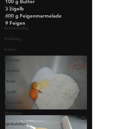
100 g Butter
vegan
3 Eigelb
400 g Feigenmarmelade
Nuss
9 Feigen
Schokoladig
Pudding
Kokos
Gemüse
Alkohol
Mohn
Frucht
Karamell
Marzipan
Spekulatius