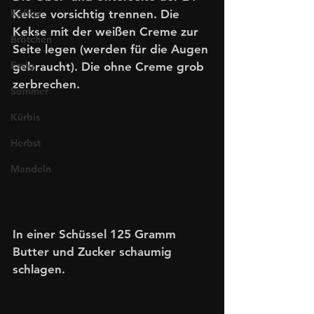
Kaffee
Kekse vorsichtig trennen. Die 
Kekse mit der weißen Creme zur 
Brötchen
Seite legen (werden für die Augen 
Essig
gebraucht). Die ohne Creme grob 
zerbrechen.
Sommer
Kürbis
Herbst
Mandeln
In einer Schüssel 125 Gramm 
Butter und Zucker schaumig 
schlagen.