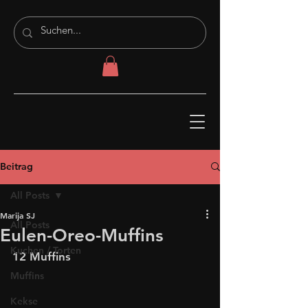
Beitrag
All Posts
Marija SJ
All Posts
Eulen-Oreo-Muffins
Kuchen / Torten
12 Muffins
Muffins
Kekse