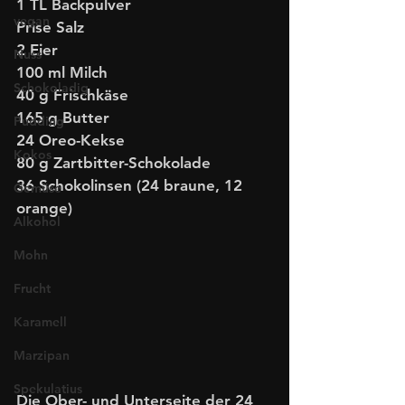
1 TL Backpulver
vegan
Prise Salz
2 Eier
Nuss
100 ml Milch 
Schokoladig
40 g Frischkäse 
165 g Butter
Pudding
24 Oreo-Kekse
Kokos
80 g Zartbitter-Schokolade
36 Schokolinsen (24 braune, 12 
Gemüse
orange)
Alkohol
Mohn
Frucht
Karamell
Marzipan
Spekulatius
Die Ober- und Unterseite der 24 