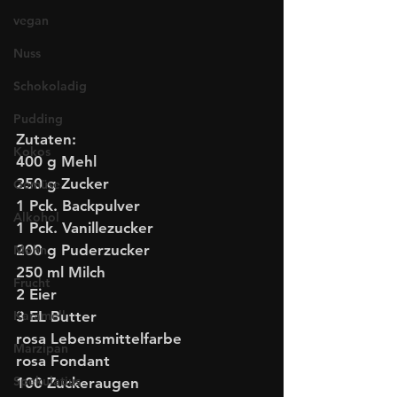
vegan
Nuss
Schokoladig
Pudding
Zutaten:
Kokos
400 g Mehl
250 g Zucker
Gemüse
1 Pck. Backpulver
Alkohol
1 Pck. Vanillezucker
200 g Puderzucker
Mohn
250 ml Milch
Frucht
2 Eier
3 EL Butter 
Karamell
rosa Lebensmittelfarbe
Marzipan
rosa Fondant
Spekulatius
100 Zuckeraugen 