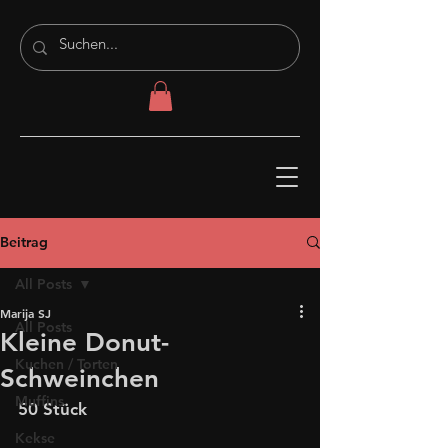
Beitrag
All Posts
Marija SJ
All Posts
Kleine Donut-
Kuchen / Torten
Schweinchen
Muffins
50 Stück
Kekse