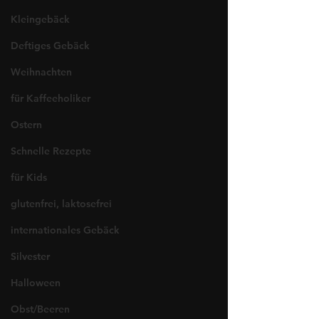
Kleingebäck
Deftiges Gebäck
Weihnachten
für Kaffeeholiker
Ostern
Schnelle Rezepte
für Kids
glutenfrei, laktosefrei
internationales Gebäck
Silvester
Halloween
Obst/Beeren