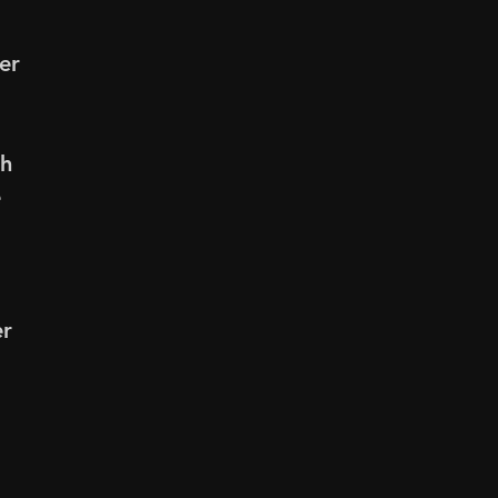
er 
ch
e
er