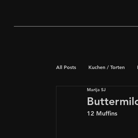
All Posts
Kuchen / Torten
Marija SJ
Deftiges Gebäck
Weihna
Buttermil
12 Muffins
Schnelle Rezepte
für Kids