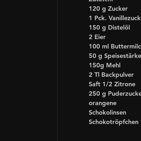
120 g Zucker   
1 Pck. Vanillezuck
150 g Distelöl  
2 Eier  
100 ml Buttermil
50 g Speisestärk
150g Mehl
2 Tl Backpulver 
Saft 1/2 Zitrone
250 g Puderzuck
orangene 
Schokolinsen
Schokotröpfchen