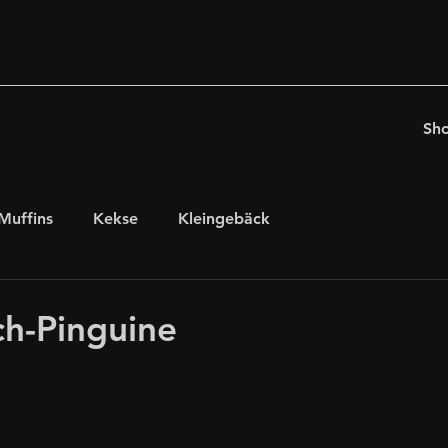
Sh
Muffins
Kekse
Kleingebäck
chten
für Kaffeeholiker
Ostern
ch-Pinguine
glutenfrei, laktosefrei
internationales Gebäck