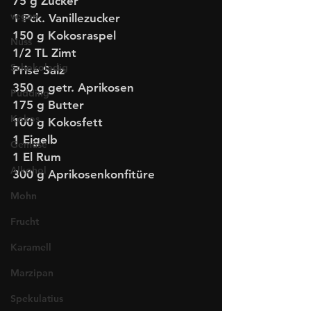
75 g Zucker
vegan
1 Pck. Vanillezucker
150 g Kokosraspel 
Nuss
1/2 TL Zimt
Schokoladig
Prise Salz
350 g getr. Aprikosen
Pudding
175 g Butter
Kokos
100 g Kokosfett
1 Eigelb
Gemüse
1 El Rum
Alkohol
300 g Aprikosenkonfitüre
Mohn
Frucht
Karamell
Marzipan
Spekulatius