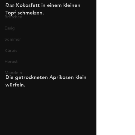
Das Kokosfett in einem kleinen 
Kaffee
Topf schmelzen.
Brötchen
Essig
Sommer
Kürbis
Herbst
Mandeln
Die getrockneten Aprikosen klein 
würfeln.