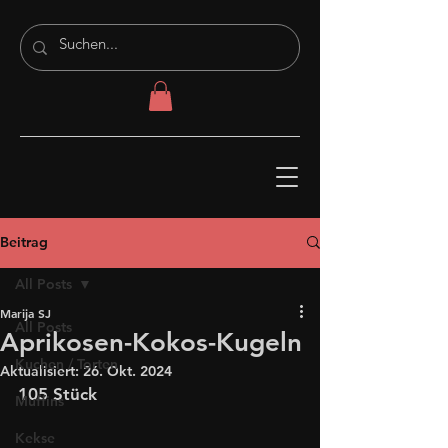
Beitrag
All Posts
Marija SJ
All Posts
Aprikosen-Kokos-Kugeln
Kuchen / Torten
Aktualisiert:
26. Okt. 2024
105 Stück
Muffins
Kekse