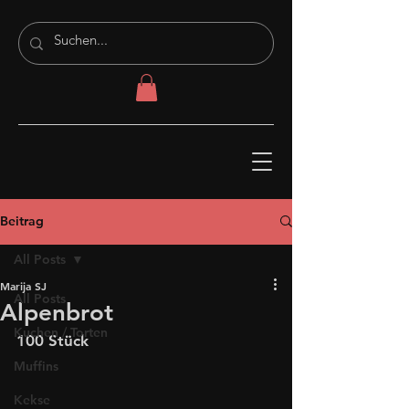
Beitrag
All Posts
Marija SJ
All Posts
Alpenbrot
Kuchen / Torten
100 Stück
Muffins
Kekse