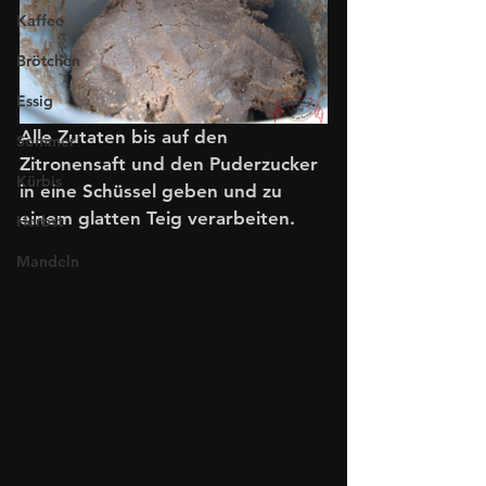
Kaffee
Brötchen
Essig
Alle Zutaten bis auf den 
Sommer
Zitronensaft und den Puderzucker 
Kürbis
in eine Schüssel geben und zu 
einem glatten Teig verarbeiten.
Herbst
Mandeln