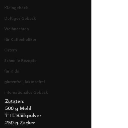
Kleingebäck
Deftiges Gebäck
Weihnachten
für Kaffeeholiker
Ostern
Schnelle Rezepte
für Kids
glutenfrei, laktosefrei
internationales Gebäck
Zutaten:
Silvester
500 g Mehl
Halloween
1 TL Backpulver
250 g Zucker
Obst/Beeren