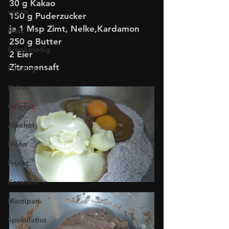
30 g Kakao
vegan
150 g Puderzucker
je 1 Msp Zimt, Nelke,Kardamon
Nuss
250 g Butter
Schokoladig
2 Eier
Zitronensaft
Pudding
Kokos
Gemüse
Alkohol
Mohn
Frucht
Karamell
Marzipan
Spekulatius