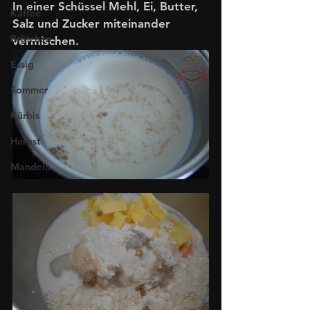
In einer Schüssel Mehl, Ei, Butter, 
Kaffee
Salz und Zucker miteinander 
Brötchen
vermischen.
Essig
Sommer
Kürbis
Herbst
Mandeln