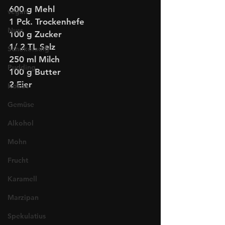
600 g Mehl
vegan
1 Pck. Trockenhefe
Nuss
100 g Zucker
1/ 2 TL Salz
Schokoladig
250 ml Milch
Pudding
100 g Butter
2 Eier
Kokos
Gemüse
Alkohol
Mohn
Frucht
Karamell
Marzipan
Spekulatius