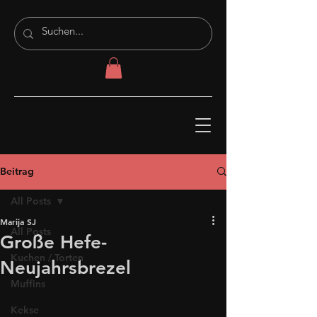
Beitrag
All Posts
Marija SJ
All Posts
Große Hefe-
Kuchen / Torten
Neujahrsbrezel
Muffins
Kekse