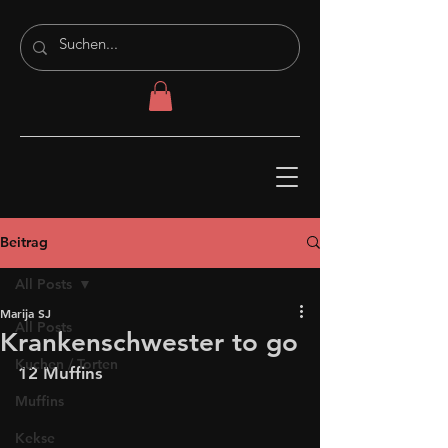
Beitrag
All Posts
Marija SJ
All Posts
Krankenschwester to go
Kuchen / Torten
12 Muffins
Muffins
Kekse