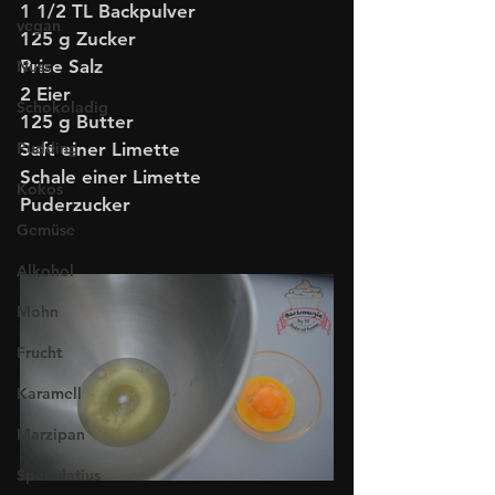
1 1/2 TL Backpulver
vegan
125 g Zucker
Prise Salz
Nuss
2 Eier
Schokoladig
125 g Butter
Pudding
Saft einer Limette
Schale einer Limette
Kokos
Puderzucker
Gemüse
Alkohol
Mohn
Frucht
Karamell
Marzipan
Spekulatius