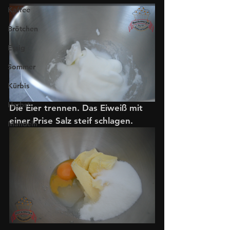
Kaffee
Brötchen
Essig
Sommer
Kürbis
Herbst
Die Eier trennen. Das Eiweiß mit 
einer Prise Salz steif schlagen. 
Mandeln