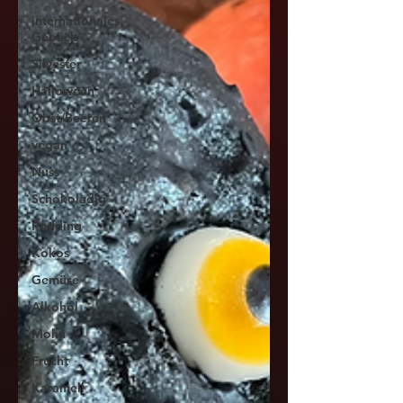
internationales
Gebäck
Silvester
Halloween
Obst/Beeren
vegan
Nuss
Schokoladig
Pudding
Kokos
Gemüse
Alkohol
Mohn
Frucht
Karamell