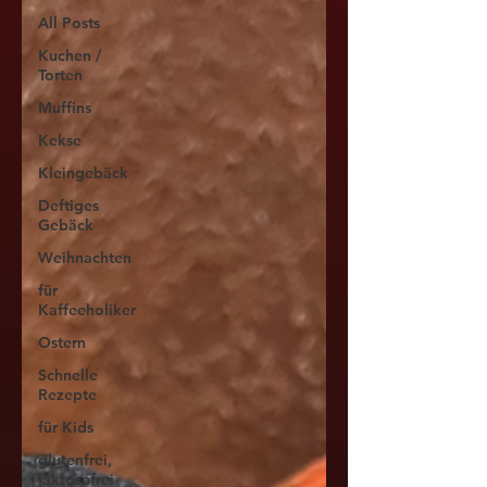
All Posts
Kuchen /
Torten
Muffins
Kekse
Kleingebäck
Deftiges
Gebäck
Weihnachten
für
Kaffeeholiker
Ostern
Schnelle
Rezepte
für Kids
glutenfrei,
laktosefrei