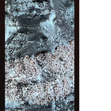
Marzipan
Spekulatius
Kaffee
Brötchen
Essig
Sommer
Kürbis
Herbst
Mandeln