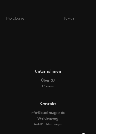
Previous
Next
Unternehmen
Über SJ
Presse
Kontakt
info@backmagie.de
Weidenweg
86405 Meitingen