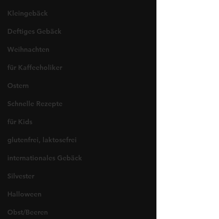
Kleingebäck
Deftiges Gebäck
Weihnachten
für Kaffeeholiker
Ostern
Schnelle Rezepte
für Kids
glutenfrei, laktosefrei
internationales Gebäck
Silvester
Halloween
Obst/Beeren