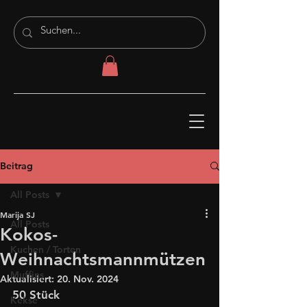
Beitrag
All Posts
Marija SJ
All Posts
Kokos-
Kuchen / Torten
Weihnachtsmannmützen
Muffins
Aktualisiert:
20. Nov. 2024
50 Stück
Kekse