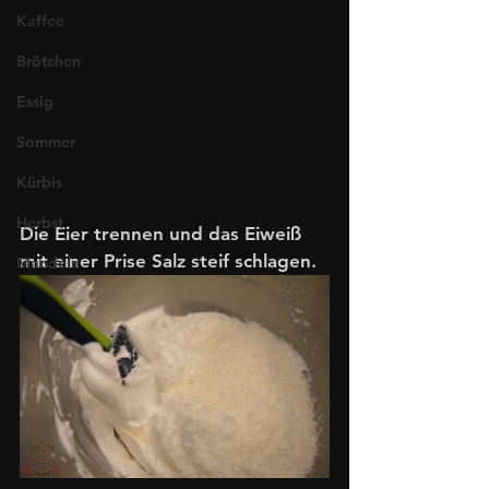
Kaffee
Brötchen
Essig
Sommer
Kürbis
Herbst
Die Eier trennen und das Eiweiß 
mit einer Prise Salz steif schlagen.
Mandeln