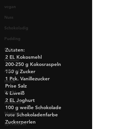
vegan
Nuss
Schokoladig
Pudding
Kokos
Zutaten:
2 EL Kokosmehl
Gemüse
200-250 g Kokosraspeln
Alkohol
150 g Zucker
1 Pck. Vanillezucker
Mohn
Prise Salz
Frucht
4 Eiweiß
2 EL Joghurt
Karamell
100 g weiße Schokolade
Marzipan
rote Schokoladenfarbe
Zuckerperlen
Spekulatius