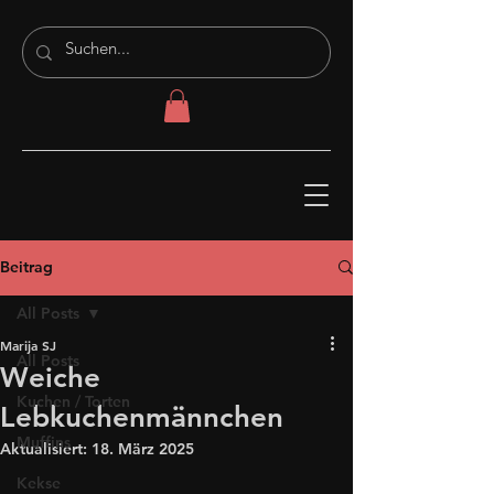
Beitrag
All Posts
Marija SJ
All Posts
Weiche
Kuchen / Torten
Lebkuchenmännchen
Muffins
Aktualisiert:
18. März 2025
Kekse