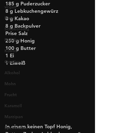
185 g Puderzucker
vegan
8 g Lebkuchengewürz
Nuss
8 g Kakao
8 g Backpulver
Schokoladig
Prise Salz
Pudding
250 g Honig
100 g Butter
Kokos
1 Ei
Gemüse
1 Eiweiß
Alkohol
Mohn
Frucht
Karamell
Marzipan
In einem keinen Topf Honig, 
Spekulatius