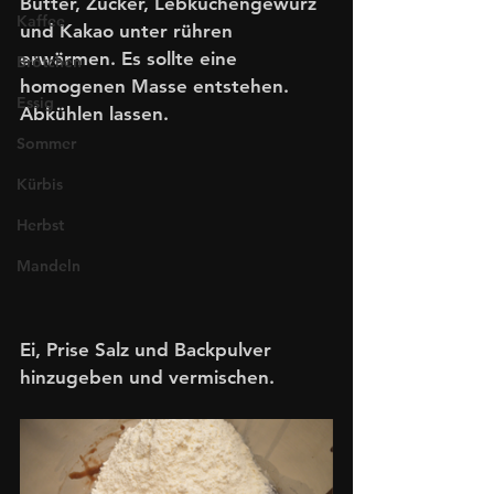
Butter, Zucker, Lebkuchengewürz 
Kaffee
und Kakao unter rühren 
erwärmen. Es sollte eine 
Brötchen
homogenen Masse entstehen. 
Essig
Abkühlen lassen.
Sommer
Kürbis
Herbst
Mandeln
Ei, Prise Salz und Backpulver 
hinzugeben und vermischen.