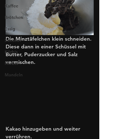
Kaffee
Brötchen
Essig
Die Minztäfelchen klein schneiden. 
Sommer
Diese dann in einer Schüssel mit 
Kürbis
Butter, Puderzucker und Salz 
vermischen. 
Herbst
Mandeln
Kakao hinzugeben und weiter 
verrühren.