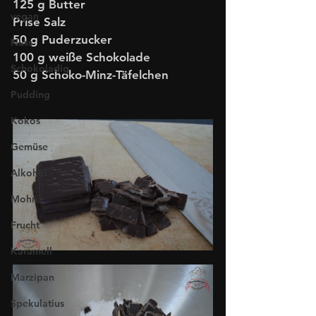
125 g Butter 
vegan
Prise Salz
50 g Puderzucker  
Nuss
100 g weiße Schokolade 
Schokoladig
50 g Schoko-Minz-Täfelchen   
Pudding
Kokos
Gemüse
Alkohol
Mohn
Frucht
Karamell
Marzipan
Spekulatius