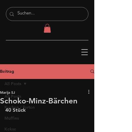
Beitrag
All Posts
Marija SJ
All Posts
Schoko-Minz-Bärchen
Kuchen / Torten
40 Stück
Muffins
Kekse