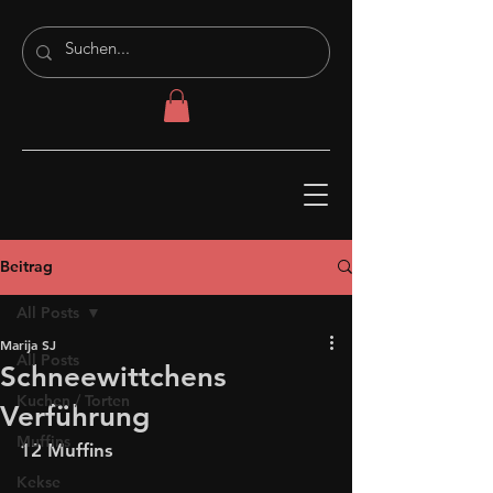
Beitrag
All Posts
Marija SJ
All Posts
Schneewittchens
Kuchen / Torten
Verführung
Muffins
12 Muffins
Kekse