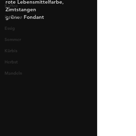
rote Lebensmittelfarbe, 
Kaffee
Zimtstangen
grüner Fondant 
Brötchen
Essig
Sommer
Kürbis
Herbst
Mandeln