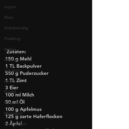
vegan
Nuss
Schokoladig
Pudding
Kokos
 Zutaten: 
150 g Mehl
Gemüse
1 TL Backpulver
Alkohol
550 g Puderzucker
1 TL Zimt
Mohn
3 Eier
Frucht
100 ml Milch
50 ml Öl
Karamell
100 g Apfelmus
Marzipan
125 g zarte Haferflocken
2 Äpfel
Spekulatius