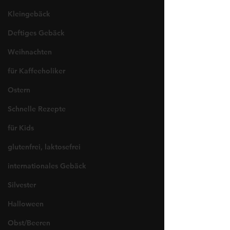
Kleingebäck
Deftiges Gebäck
Weihnachten
für Kaffeeholiker
Ostern
Schnelle Rezepte
für Kids
glutenfrei, laktosefrei
internationales Gebäck
Silvester
Halloween
Obst/Beeren