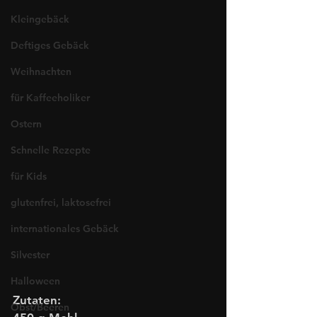
Kleingebäck
Deftiges Gebäck
Weihnachten
für Kaffeeholiker
Ostern
Schnelle Rezepte
für Kids
glutenfrei, laktosefrei
internationales Gebäck
Silvester
Halloween
Zutaten: 
Obst/Beeren