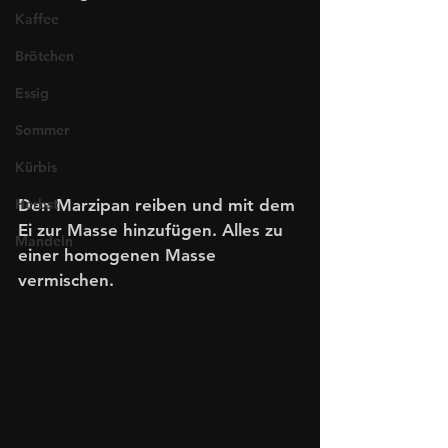
Kaffee
Brötchen
Essig
Sommer
Kürbis
Herbst
Den Marzipan reiben und mit dem 
Ei zur Masse hinzufügen. Alles zu 
Mandeln
einer homogenen Masse 
vermischen.