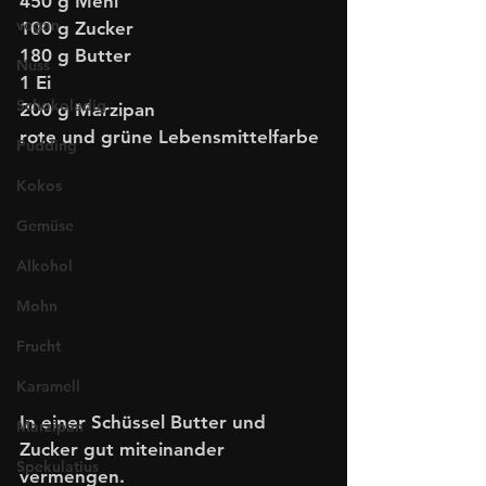
450 g Mehl
vegan
100 g Zucker
180 g Butter
Nuss
1 Ei
Schokoladig
200 g Marzipan
rote und grüne Lebensmittelfarbe
Pudding
Kokos
Gemüse
Alkohol
Mohn
Frucht
Karamell
In einer Schüssel Butter und 
Marzipan
Zucker gut miteinander 
Spekulatius
vermengen.