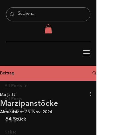
Beitrag
All Posts
Marija SJ
All Posts
Marzipanstöcke
Kuchen / Torten
Aktualisiert:
23. Nov. 2024
54 Stück
Muffins
Kekse