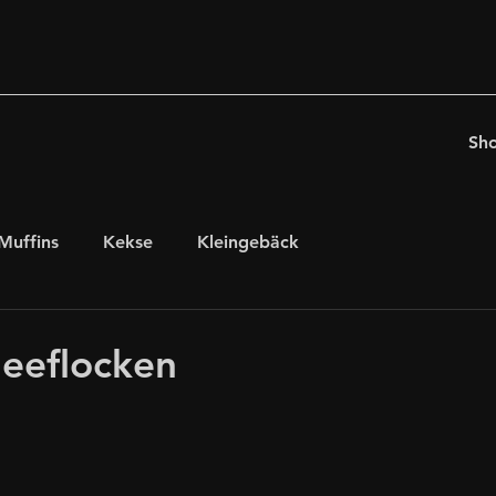
Sh
Muffins
Kekse
Kleingebäck
chten
für Kaffeeholiker
Ostern
eeflocken
glutenfrei, laktosefrei
internationales Gebäck