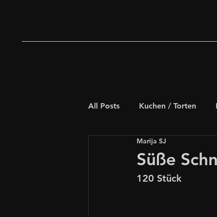
All Posts
Kuchen / Torten
Marija SJ
Deftiges Gebäck
Weihna
Süße Schn
120 Stück
Schnelle Rezepte
für Kids