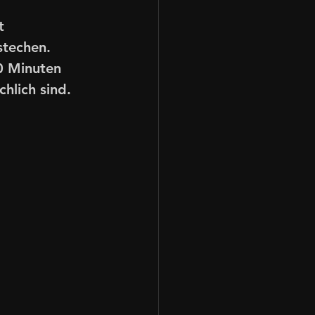
t 
stechen.
0 Minuten 
hlich sind. 