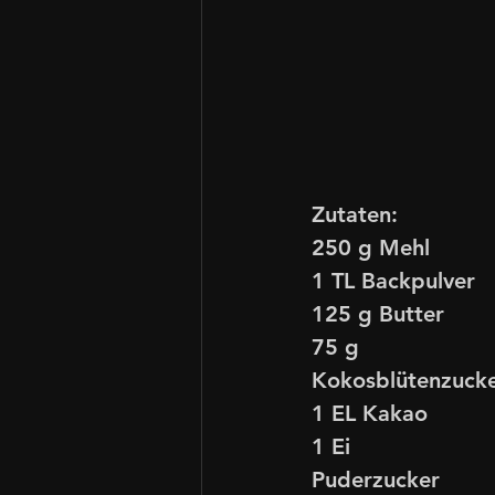
Zutaten:
250 g Mehl
1 TL Backpulver
125 g Butter
75 g 
Kokosblütenzuck
1 EL Kakao
1 Ei
Puderzucker