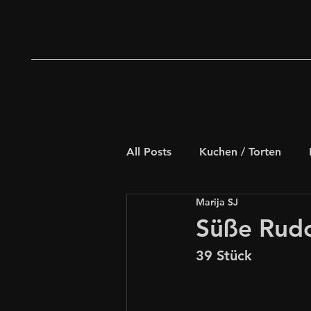
All Posts
Kuchen / Torten
Marija SJ
Deftiges Gebäck
Weihna
Süße Rud
39 Stück
Schnelle Rezepte
für Kids