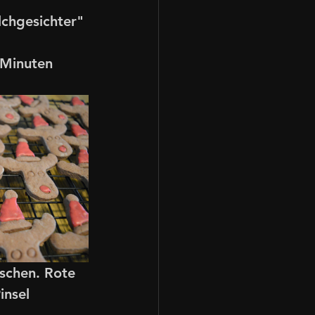
lchgesichter" 
 Minuten 
schen. Rote 
nsel 