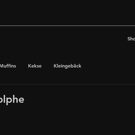
Sh
Muffins
Kekse
Kleingebäck
chten
für Kaffeeholiker
Ostern
olphe
glutenfrei, laktosefrei
internationales Gebäck