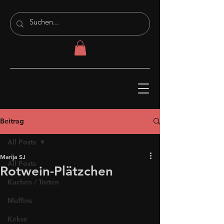
Beitrag
All Posts
Marija SJ
All Posts
Rotwein-Plätzchen
Kuchen / Torten
Muffins
Kekse