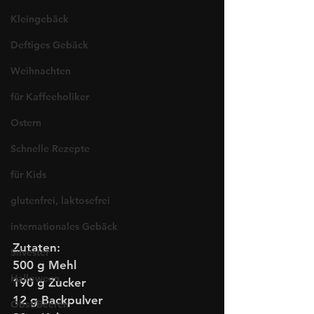
Kleingebäck
Deftiges Gebäck
Weihnachten
für Kaffeeholiker
Ostern
Schnelle Rezepte
für Kids
glutenfrei, laktosefrei
internationales Gebäck
Zutaten:
Silvester
500 g Mehl
Halloween
190 g Zucker
12 g Backpulver
Obst/Beeren