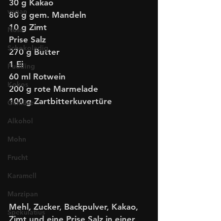
30 g Kakao
vegan
80 g gem. Mandeln
10 g Zimt
Nuss
Prise Salz
Schokoladig
270 g Butter
1 Ei
Pudding
60 ml Rotwein
Kokos
200 g rote Marmelade
100 g Zartbitterkuvertüre
Gemüse
Alkohol
Mohn
Frucht
Karamell
Marzipan
Mehl, Zucker, Backpulver, Kakao, 
Spekulatius
Zimt und eine Prise Salz in einer 