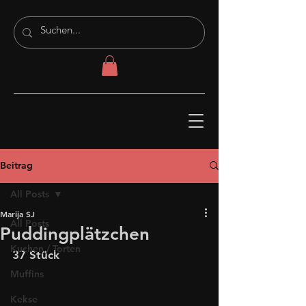
Beitrag
All Posts
Marija SJ
All Posts
Puddingplätzchen
Kuchen / Torten
37 Stück 
Muffins
Kekse