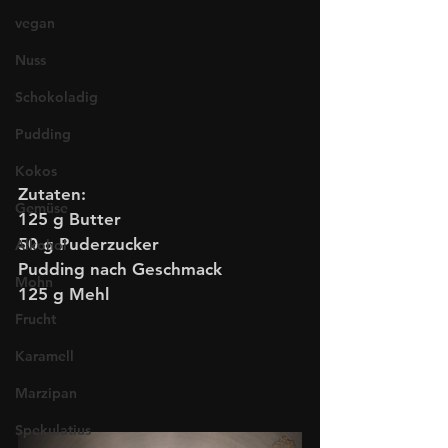
vegan
Nuss
Schokoladig
Pudding
Kokos
Zutaten:
Gemüse
125 g Butter
50 g Puderzucker
Alkohol
Pudding nach Geschmack 
Mohn
125 g Mehl
Frucht
Karamell
Marzipan
Spekulatius