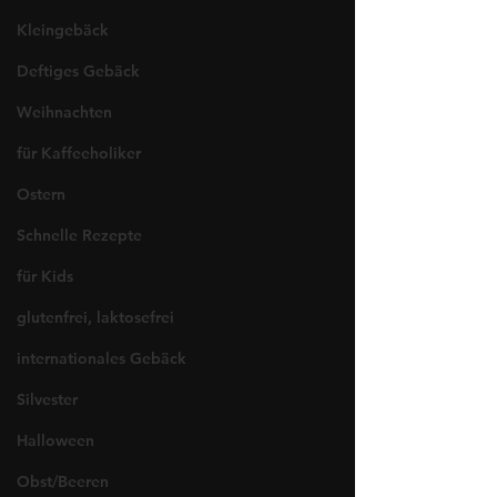
Kleingebäck
Deftiges Gebäck
Weihnachten
für Kaffeeholiker
Ostern
Schnelle Rezepte
für Kids
glutenfrei, laktosefrei
internationales Gebäck
Silvester
Halloween
Obst/Beeren