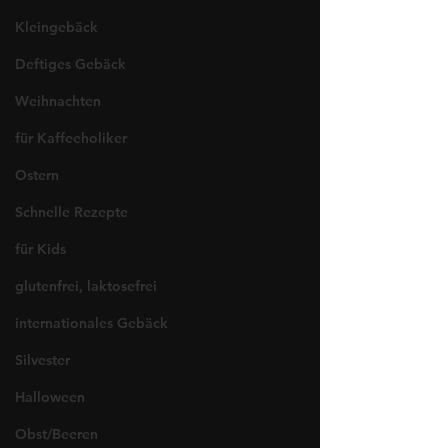
Kleingebäck
Deftiges Gebäck
Weihnachten
für Kaffeeholiker
Ostern
Schnelle Rezepte
für Kids
glutenfrei, laktosefrei
internationales Gebäck
Silvester
Halloween
Obst/Beeren