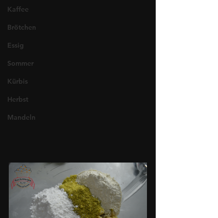
Kaffee
Brötchen
Essig
Sommer
Kürbis
Herbst
Mandeln