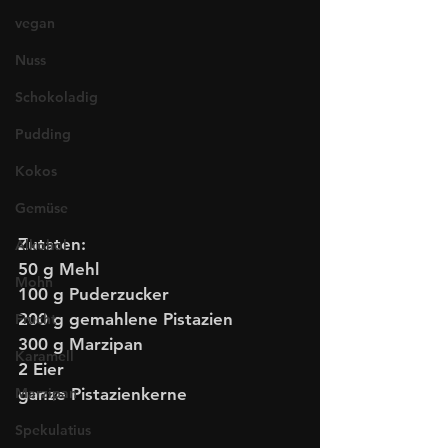
vegan
Nuss
Schokoladig
Pudding
Kokos
Gemüse
Zutaten:
Alkohol
50 g Mehl
Mohn
100 g Puderzucker
200 g gemahlene Pistazien
Frucht
300 g Marzipan
Karamell
2 Eier
ganze Pistazienkerne
Marzipan
Spekulatius