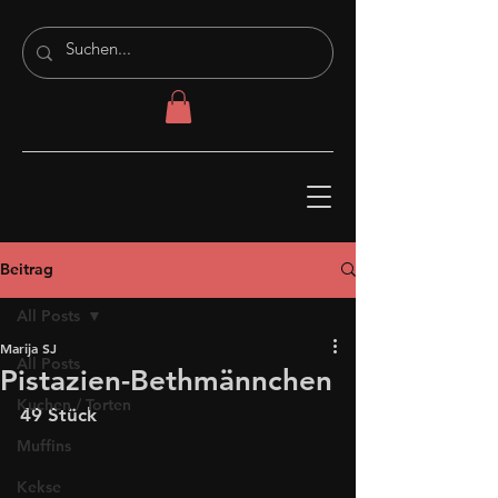
Beitrag
All Posts
Marija SJ
All Posts
Pistazien-Bethmännchen
Kuchen / Torten
49 Stück
Muffins
Kekse