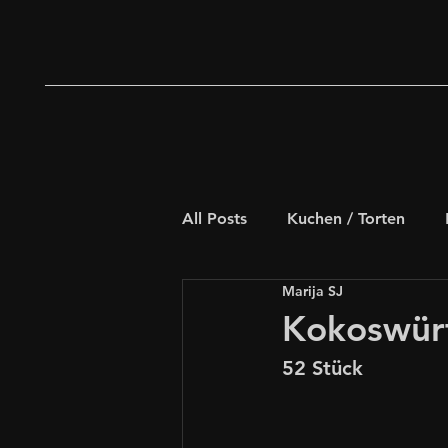
All Posts
Kuchen / Torten
Marija SJ
Deftiges Gebäck
Weihna
Kokoswür
52 Stück
Schnelle Rezepte
für Kids