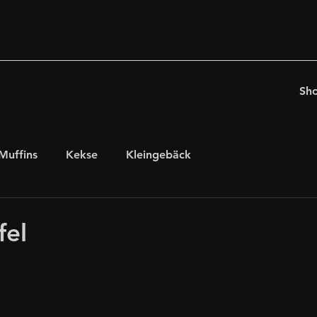
Sh
Muffins
Kekse
Kleingebäck
chten
für Kaffeeholiker
Ostern
fel
glutenfrei, laktosefrei
internationales Gebäck