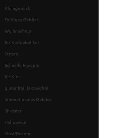
Kleingebäck
Deftiges Gebäck
Weihnachten
für Kaffeeholiker
Ostern
Schnelle Rezepte
für Kids
glutenfrei, laktosefrei
internationales Gebäck
Silvester
Halloween
Obst/Beeren