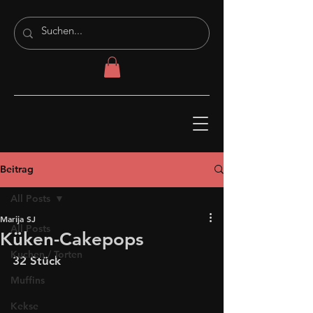
Beitrag
All Posts
Marija SJ
All Posts
Küken-Cakepops
Kuchen / Torten
32 Stück
Muffins
Kekse