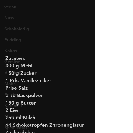
vegan
Nuss
Schokoladig
Pudding
Kokos
Zutaten:
Gemüse
300 g Mehl
150 g Zucker
Alkohol
1 Pck. Vanillezucker
Mohn
Prise Salz
Frucht
2 TL Backpulver 
150 g Butter
Karamell
2 Eier
Marzipan
250 ml Milch
64 Schokotropfen Zitronenglasur
Spekulatius
Zuckerdekor 