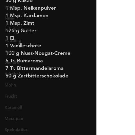
30 g Kakao
vegan
1 Msp. Nelkenpulver
1 Msp. Kardamon
Nuss
1 Msp. Zimt
Schokoladig
175 g Butter
1 Ei 
Pudding
1 Vanilleschote
Kokos
100 g Nuss-Nougat-Creme
6 Tr. Rumaroma
Gemüse
7 Tr. Bittermandelaroma
Alkohol
50 g Zartbitterschokolade
Mohn
Frucht
Karamell
Marzipan
Spekulatius