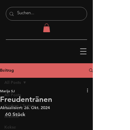
Beitrag
All Posts
Marija SJ
All Posts
Freudentränen
Kuchen / Torten
Aktualisiert:
26. Okt. 2024
60 Stück
Muffins
Kekse