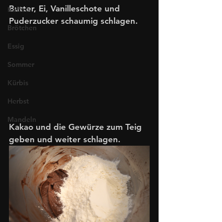
Butter, Ei, Vanilleschote und 
Kaffee
Puderzucker schaumig schlagen. 
Brötchen
Essig
Sommer
Kürbis
Herbst
Mandeln
Kakao und die Gewürze zum Teig 
geben und weiter schlagen.