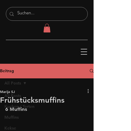
Beitrag
All Posts
Marija SJ
All Posts
Frühstücksmuffins
Kuchen / Torten
6 Muffins
Muffins
Kekse