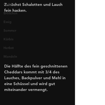
Zunächst Schalotten und Lauch 
Kaffee
fein hacken.
Brötchen
Essig
Sommer
Kürbis
Herbst
Mandeln
Die Hälfte des fein geschnittenen 
Cheddars kommt mit 3/4 des 
Lauches, Backpulver und Mehl in 
eine Schüssel und wird gut 
miteinander vermengt.