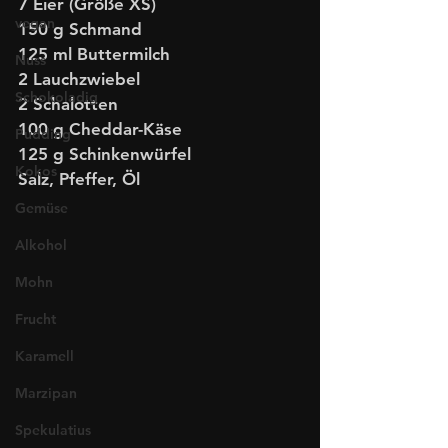
7 Eier (Größe XS)
vegan
150 g Schmand
125 ml Buttermilch
Nuss
2 Lauchzwiebel
Schokoladig
2 Schalotten
100 g Cheddar-Käse
Pudding
125 g Schinkenwürfel
Kokos
Salz, Pfeffer, Öl
Gemüse
Alkohol
Mohn
Frucht
Karamell
Marzipan
Spekulatius