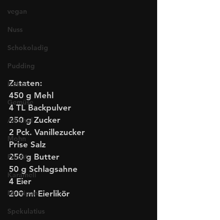
vegan
Nuss
Schokoladig
Pudding
Zutaten:
Kokos
450 g Mehl  
Gemüse
4 TL Backpulver
250 g Zucker  
Alkohol
2 Pck. Vanillezucker  
Mohn
Prise Salz 
250 g Butter  
Frucht
50 g Schlagsahne
Karamell
4 Eier   
Marzipan
200 ml Eierlikör  
Spekulatius