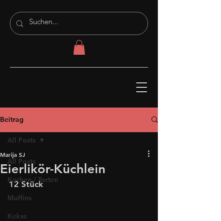
Beitrag
All Posts
Marija SJ
All Posts
Eierlikör-Küchlein
Kuchen / Torten
12 Stück
Muffins
Kekse