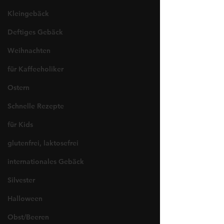
Kleingebäck
Deftiges Gebäck
Weihnachten
für Kaffeeholiker
Ostern
Schnelle Rezepte
für Kids
glutenfrei, laktosefrei
internationales Gebäck
Silvester
Halloween
Obst/Beeren