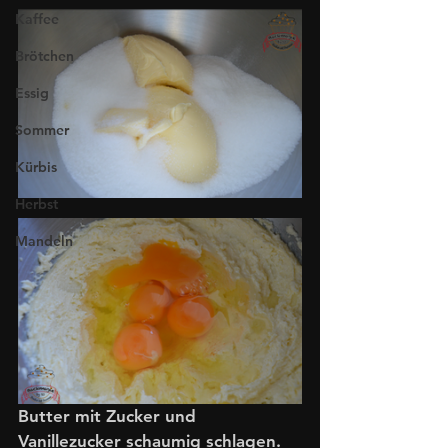
Kaffee
Brötchen
Essig
Sommer
Kürbis
Herbst
Mandeln
Butter mit Zucker und 
Vanillezucker schaumig schlagen. 