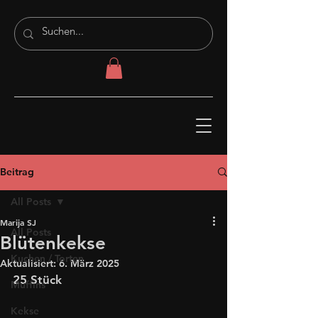
Beitrag
All Posts
Marija SJ
All Posts
Blütenkekse
Kuchen / Torten
Aktualisiert:
6. März 2025
25 Stück
Muffins
Kekse