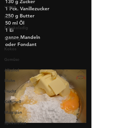
130 g Zucker
vegan
1 Pck. Vanillezucker
250 g Butter   
Nuss
50 ml Öl 
Schokoladig
1 Ei  
ganze Mandeln
Pudding
oder Fondant
Kokos
Gemüse
Alkohol
Mohn
Frucht
Karamell
Marzipan
Spekulatius