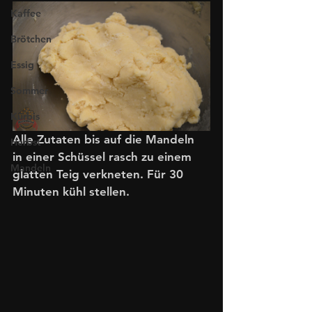
Kaffee
Brötchen
Essig
Sommer
Kürbis
Alle Zutaten bis auf die Mandeln 
Herbst
in einer Schüssel rasch zu einem 
Mandeln
glatten Teig verkneten. Für 30 
Minuten kühl stellen.